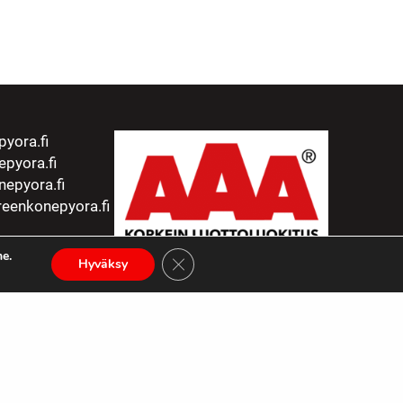
yora.fi
pyora.fi
epyora.fi
eenkonepyora.fi
e.
Sulje evästebanneri
Hyväksy