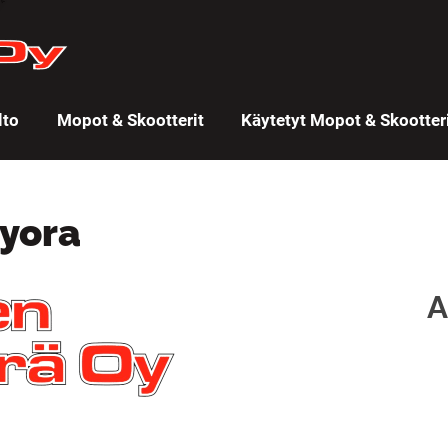
lto
Mopot & Skootterit
Käytetyt Mopot & Skootter
yora
A