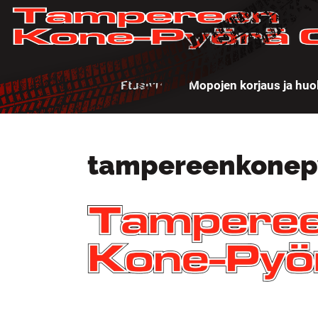
Etusivu
Mopojen korjaus ja huo
tampereenkonep