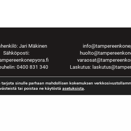
henkilö: Jari Mäkinen
info@tampereenkonep
Sähköposti:
huolto@tampereenkone
ampereenkonepyora.fi
varaosat@tampereenkon
uhelin: 0400 831 340
Laskutus:
laskutus@tamper
 tarjota sinulle parhaan mahdollisen kokemuksen verkkosivustollamm
evästeistä tai poistaa ne käytöstä
asetuksista
.
Rekisteriseloste