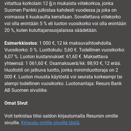
viitattua korkolain 12 §:n mukaista viitekorkoa, jonka
Suomen Pankki julkistaa kahdesti vuodessa ja joka on
voimassa 6 kuukautta kerrallaan. Sovellettava viitekorko
voi olla enintään 5 % eli luoton vuosikorko voi olla enintään
20 %, kuten kuluttajansuojalaissa säädetään.
Esimerkkiostos
: 1 000 €, 12 kk maksuvaihtoehdolla.
Vuosikorko: 0 %. Luottokulu: 5,60 €. Todellinen vuosikorko:
6,07 %. Luoton kustannukset: 61,60 €. Maksettava
yhteensä: 1 061,60 €. Osamaksuerä/kk: 88,93 €, 12 erää.
Huoltotili on jatkuva luotto, jonka minimiluottoraja on 2
000 €. Luoton muusta käytöstä voi seurata korkeampi tai
alempi todellinen vuosikorko. Luotonantaja: Resurs Bank
AB Suomen sivuliike.
Omat Sivut
Voit tarkistaa tilisi saldon kirjautumalla Resursin omille
sivuille.
Kirjaudu omille sivuille tästä
.