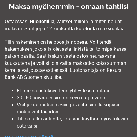
Maksa myöhemmin - omaan tahtiisi
Ostaessasi
Huoltotilillä
, valitset milloin ja miten haluat
maksaa. Saat jopa 12 kuukautta korotonta maksuaikaa.
Tilin hakeminen on helppoa ja nopeaa. Voit tehdä
hakemuksen joko alla olevasta linkistä tai toimipaikassa
paikan päällä. Saat laskun vasta ostoa seuraavana
kuukautena ja voit silloin valita maksatko koko summan
kerralla vai joustavasti erissä. Luotonantaja on Resurs
Bank AB Suomen sivuliike.
Et maksa ostoksen teon yhteydessä mitään
30–60 päivää ensimmäiseen eräpäivään
Voit jakaa maksun osiin ja valita sinulle sopivan
maksuvaihtoehdon
Tili on jatkuva luotto, jota voit käyttää myös tuleviin
ostoksiisi