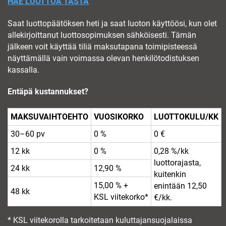
HAE LUOTTOA TÄSTÄ
Saat luottopäätöksen heti ja saat luoton käyttöösi, kun olet
allekirjoittanut luottosopimuksen sähköisesti. Tämän
jälkeen voit käyttää tiliä maksutapana toimipisteessä
näyttämällä vain voimassa olevan henkilötodistuksen
kassalla.
Entäpä kustannukset?
MAKSUVAIHTOEHTO
VUOSIKORKO
LUOTTOKULU/KK
30–60 pv
0 %
0 €
12 kk
0 %
0,28 %/kk
luottorajasta,
24 kk
12,90 %
kuitenkin
15,00 % +
enintään 12,50
48 kk
KSL viitekorko*
€/kk.
* KSL viitekorolla tarkoitetaan kuluttajansuojalaissa