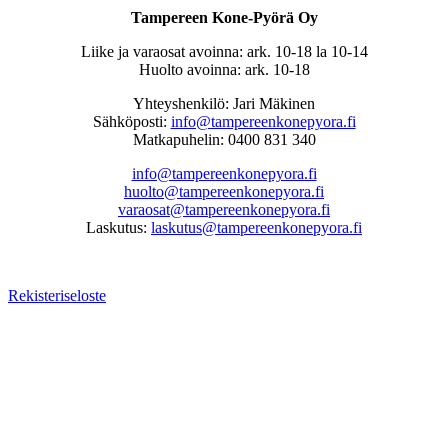
Tampereen Kone-Pyörä Oy
Liike ja varaosat avoinna: ark. 10-18 la 10-14
Huolto avoinna: ark. 10-18
Yhteyshenkilö: Jari Mäkinen
Sähköposti:
info@tampereenkonepyora.fi
Matkapuhelin: 0400 831 340
info@tampereenkonepyora.fi
huolto@tampereenkonepyora.fi
varaosat@tampereenkonepyora.fi
Laskutus:
laskutus@tampereenkonepyora.fi
Rekisteriseloste