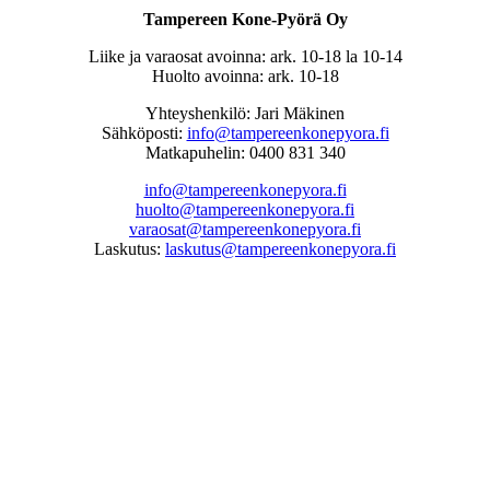
Tampereen Kone-Pyörä Oy
Liike ja varaosat avoinna: ark. 10-18 la 10-14
Huolto avoinna: ark. 10-18
Yhteyshenkilö: Jari Mäkinen
Sähköposti:
info@tampereenkonepyora.fi
Matkapuhelin: 0400 831 340
info@tampereenkonepyora.fi
huolto@tampereenkonepyora.fi
varaosat@tampereenkonepyora.fi
Laskutus:
laskutus@tampereenkonepyora.fi