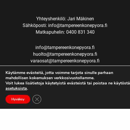
Yhteyshenkilö: Jari Mäkinen
Sähköposti:
info@tampereenkonepyora.fi
Matkapuhelin: 0400 831 340
info@tampereenkonepyora.fi
huolto@tampereenkonepyora.fi
varaosat@tampereenkonepyora.fi
Laskutus:
laskutus@tampereenkonepyora.fi
Käytämme evästeitä, jotta voimme tarjota sinulle parhaan
mahdollisen kokemuksen verkkosivustollamme.
Voit lukea lisätietoja käytetyistä evästeistä tai poistaa ne käytöstä
asetuksista
.
Sulje evästebanneri
Hyväksy
Rekisteriseloste