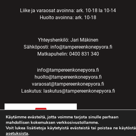
Liike ja varaosat avoinna: ark. 10-18 la 10-14
Huolto avoinna: ark. 10-18
Yhteyshenkilö: Jari Mäkinen
Sähköposti:
info@tampereenkonepyora.fi
Matkapuhelin: 0400 831 340
info@tampereenkonepyora.fi
huolto@tampereenkonepyora.fi
varaosat@tampereenkonepyora.fi
Laskutus:
laskutus@tampereenkonepyora.fi
Käytämme evästeitä, jotta voimme tarjota sinulle parhaan
mahdollisen kokemuksen verkkosivustollamme.
Voit lukea lisätietoja käytetyistä evästeistä tai poistaa ne käytöstä
asetuksista
.