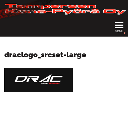
MENU
draclogo_srcset-large