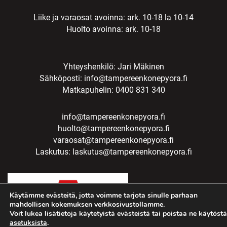
Liike ja varaosat avoinna: ark. 10-18 la 10-14
Huolto avoinna: ark. 10-18
Yhteyshenkilö: Jari Mäkinen
Sähköposti:
info@tampereenkonepyora.fi
Matkapuhelin: 0400 831 340
info@tampereenkonepyora.fi
huolto@tampereenkonepyora.fi
varaosat@tampereenkonepyora.fi
Laskutus:
laskutus@tampereenkonepyora.fi
Käytämme evästeitä, jotta voimme tarjota sinulle parhaan
mahdollisen kokemuksen verkkosivustollamme.
Voit lukea lisätietoja käytetyistä evästeistä tai poistaa ne käytöstä
asetuksista
.