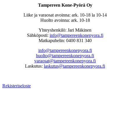
Tampereen Kone-Pyörä Oy
Liike ja varaosat avoinna: ark. 10-18 la 10-14
Huolto avoinna: ark. 10-18
Yhteyshenkilö: Jari Mäkinen
Sähköposti:
info@tampereenkonepyora.fi
Matkapuhelin: 0400 831 340
info@tampereenkonepyora.fi
huolto@tampereenkonepyora.fi
varaosat@tampereenkonepyora.fi
Laskutus:
laskutus@tampereenkonepyora.fi
Rekisteriseloste