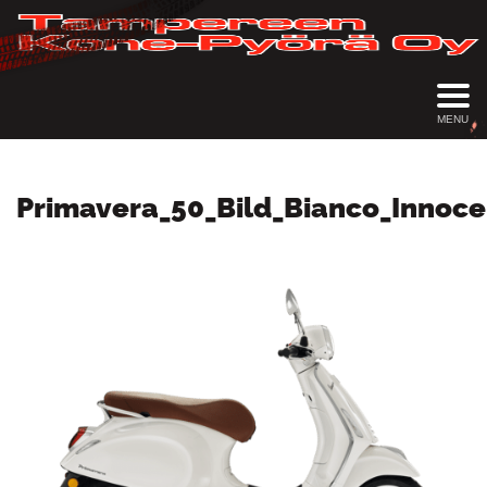
MENU
Primavera_50_Bild_Bianco_Innoc