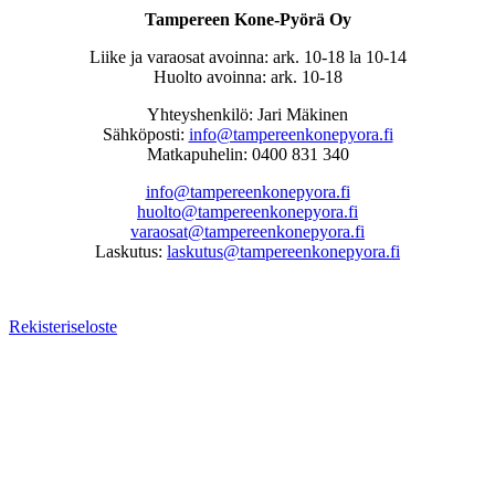
Tampereen Kone-Pyörä Oy
Liike ja varaosat avoinna: ark. 10-18 la 10-14
Huolto avoinna: ark. 10-18
Yhteyshenkilö: Jari Mäkinen
Sähköposti:
info@tampereenkonepyora.fi
Matkapuhelin: 0400 831 340
info@tampereenkonepyora.fi
huolto@tampereenkonepyora.fi
varaosat@tampereenkonepyora.fi
Laskutus:
laskutus@tampereenkonepyora.fi
Rekisteriseloste