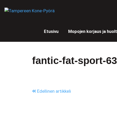
Etusivu
Mopojen korjaus ja huol
fantic-fat-sport-6
Edellinen artikkeli