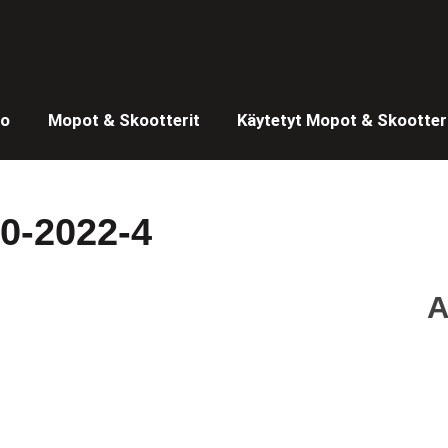
to
Mopot & Skootterit
Käytetyt Mopot & Skootter
30-2022-4
A