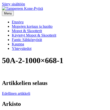
Siirry sisältöön
Menu
Etusivu
Mopojen korjaus ja huolto
Mopot & Skootterit
Käytetyt Mopot & Skootterit
Fantic Sähköpyörät
Kauppa
Yhteystiedot
50A-2-1000×668-1
Artikkelien selaus
Edellinen artikkeli
Arkisto