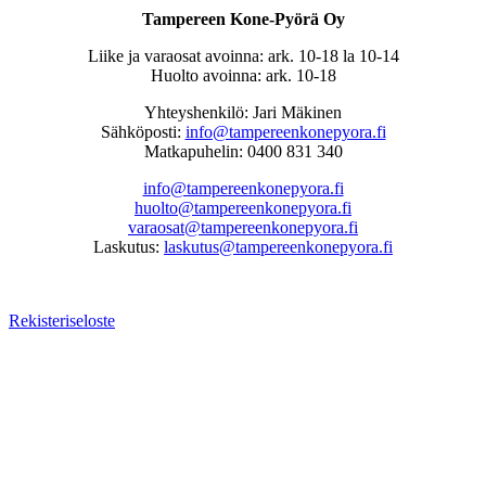
Tampereen Kone-Pyörä Oy
Liike ja varaosat avoinna: ark. 10-18 la 10-14
Huolto avoinna: ark. 10-18
Yhteyshenkilö: Jari Mäkinen
Sähköposti:
info@tampereenkonepyora.fi
Matkapuhelin: 0400 831 340
info@tampereenkonepyora.fi
huolto@tampereenkonepyora.fi
varaosat@tampereenkonepyora.fi
Laskutus:
laskutus@tampereenkonepyora.fi
Rekisteriseloste