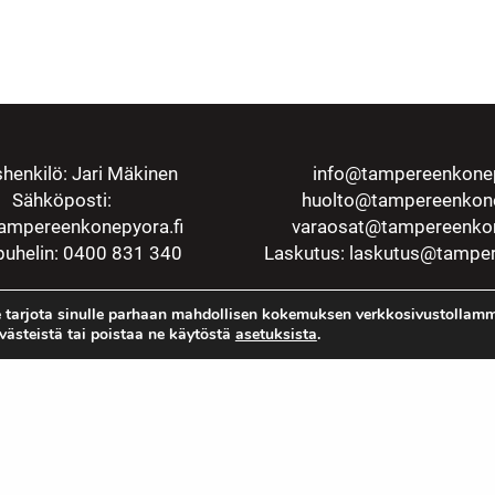
henkilö: Jari Mäkinen
info@tampereenkonep
Sähköposti:
huolto@tampereenkone
ampereenkonepyora.fi
varaosat@tampereenkon
uhelin: 0400 831 340
Laskutus:
laskutus@tamper
 tarjota sinulle parhaan mahdollisen kokemuksen verkkosivustollamm
evästeistä tai poistaa ne käytöstä
asetuksista
.
Rekisteriseloste