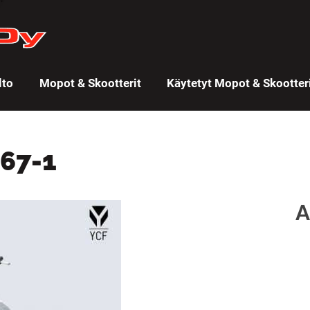
lto
Mopot & Skootterit
Käytetyt Mopot & Skootter
467-1
A