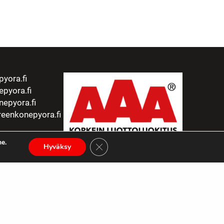
yora.fi
pyora.fi
epyora.fi
eenkonepyora.fi
e.
Sulje evästebanneri
Hyväksy