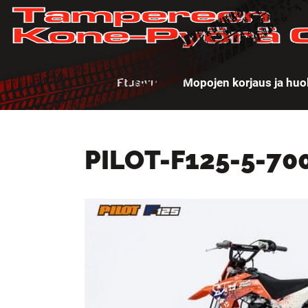
Etusivu
Mopojen korjaus ja huo
PILOT-F125-5-70