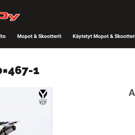
lto
Mopot & Skootterit
Käytetyt Mopot & Skootter
0×467-1
A