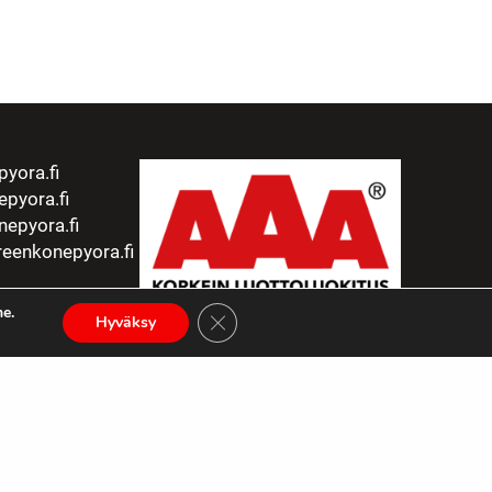
yora.fi
pyora.fi
epyora.fi
eenkonepyora.fi
e.
Sulje evästebanneri
Hyväksy