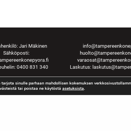
henkilö: Jari Mäkinen
info@tampereenkonep
Sähköposti:
huolto@tampereenkone
ampereenkonepyora.fi
varaosat@tampereenkon
uhelin: 0400 831 340
Laskutus:
laskutus@tamper
 tarjota sinulle parhaan mahdollisen kokemuksen verkkosivustollamm
evästeistä tai poistaa ne käytöstä
asetuksista
.
Rekisteriseloste