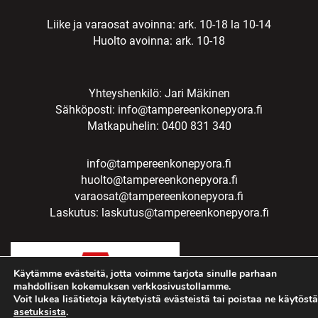
Liike ja varaosat avoinna: ark. 10-18 la 10-14
Huolto avoinna: ark. 10-18
Yhteyshenkilö: Jari Mäkinen
Sähköposti:
info@tampereenkonepyora.fi
Matkapuhelin: 0400 831 340
info@tampereenkonepyora.fi
huolto@tampereenkonepyora.fi
varaosat@tampereenkonepyora.fi
Laskutus:
laskutus@tampereenkonepyora.fi
Käytämme evästeitä, jotta voimme tarjota sinulle parhaan
mahdollisen kokemuksen verkkosivustollamme.
Voit lukea lisätietoja käytetyistä evästeistä tai poistaa ne käytöstä
asetuksista
.