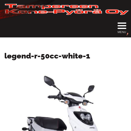
MENU
legend-r-50cc-white-1