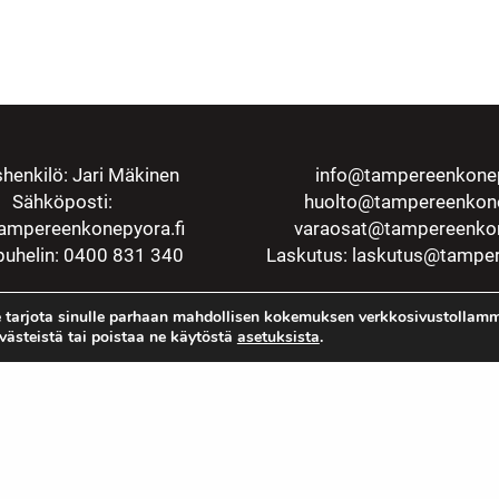
henkilö: Jari Mäkinen
info@tampereenkonep
Sähköposti:
huolto@tampereenkone
ampereenkonepyora.fi
varaosat@tampereenkon
uhelin: 0400 831 340
Laskutus:
laskutus@tamper
 tarjota sinulle parhaan mahdollisen kokemuksen verkkosivustollamm
evästeistä tai poistaa ne käytöstä
asetuksista
.
Rekisteriseloste