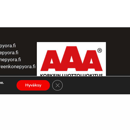
yora.fi
pyora.fi
epyora.fi
eenkonepyora.fi
e.
Sulje evästebanneri
Hyväksy