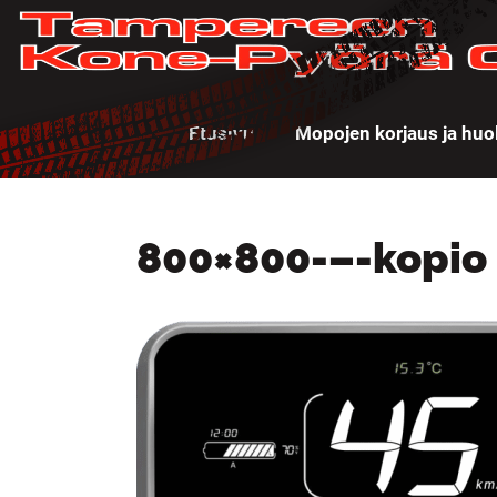
Etusivu
Mopojen korjaus ja huo
800×800-–-kopio