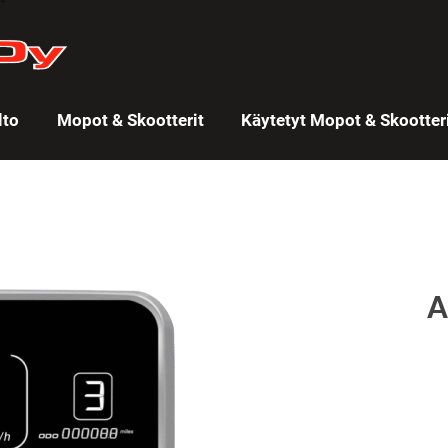
lto
Mopot & Skootterit
Käytetyt Mopot & Skootter
A