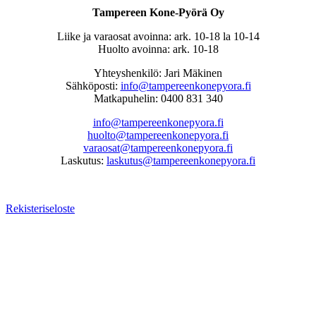
Tampereen Kone-Pyörä Oy
Liike ja varaosat avoinna: ark. 10-18 la 10-14
Huolto avoinna: ark. 10-18
Yhteyshenkilö: Jari Mäkinen
Sähköposti:
info@tampereenkonepyora.fi
Matkapuhelin: 0400 831 340
info@tampereenkonepyora.fi
huolto@tampereenkonepyora.fi
varaosat@tampereenkonepyora.fi
Laskutus:
laskutus@tampereenkonepyora.fi
Rekisteriseloste